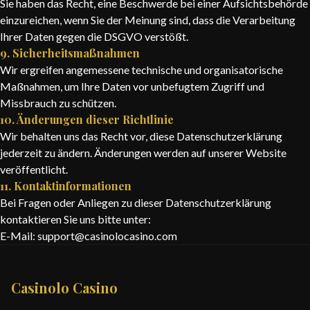
Sie haben das Recht, eine Beschwerde bei einer Aufsichtsbehörde
einzureichen, wenn Sie der Meinung sind, dass die Verarbeitung
Ihrer Daten gegen die DSGVO verstößt.
9. Sicherheitsmaßnahmen
Wir ergreifen angemessene technische und organisatorische
Maßnahmen, um Ihre Daten vor unbefugtem Zugriff und
Missbrauch zu schützen.
10. Änderungen dieser Richtlinie
Wir behalten uns das Recht vor, diese Datenschutzerklärung
jederzeit zu ändern. Änderungen werden auf unserer Website
veröffentlicht.
11. Kontaktinformationen
Bei Fragen oder Anliegen zu dieser Datenschutzerklärung
kontaktieren Sie uns bitte unter:
E-Mail:
support@casinolocasino.com
Casinolo Casino