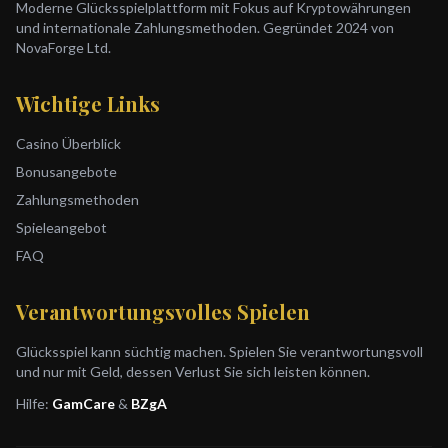
Moderne Glücksspielplattform mit Fokus auf Kryptowährungen
und internationale Zahlungsmethoden. Gegründet 2024 von
NovaForge Ltd.
Wichtige Links
Casino Überblick
Bonusangebote
Zahlungsmethoden
Spieleangebot
FAQ
Verantwortungsvolles Spielen
Glücksspiel kann süchtig machen. Spielen Sie verantwortungsvoll
und nur mit Geld, dessen Verlust Sie sich leisten können.
Hilfe:
GamCare
&
BZgA